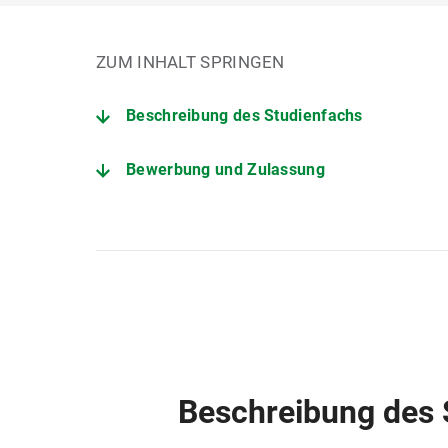
ZUM INHALT SPRINGEN
Beschreibung des Studienfachs
Bewerbung und Zulassung
Der Studiengang im Detail
Fakultät für Psychologie und Pädagogik
Studienberatung Lehramt
Praktikumsamt des Münchener Zentrums f
Beschreibung des 