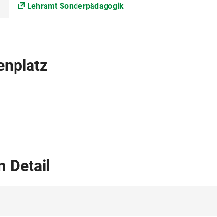
Lehramt Sonderpädagogik
Als Zulassungsvoraussetzung zur Ersten Staatsprüfung 
werden.
enplatz
 Detail