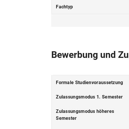
Fachtyp
Studienform
Studienbeginn
Studiensprache
Bewerbung und Zu
Fakultät
Fächergruppe
Formale Studienvoraussetzung
ECTS
Zulassungsmodus 1. Semester
Beiträge
Zulassungsmodus höheres
Semester