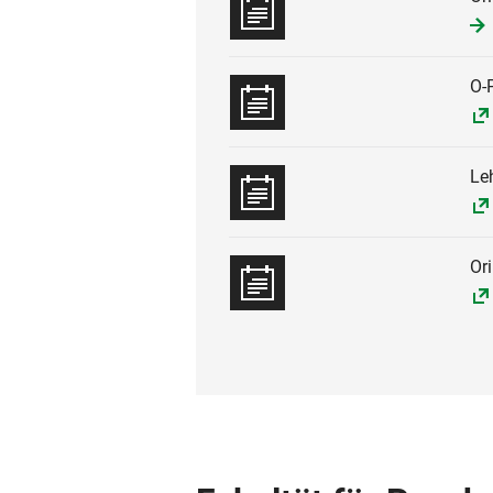
O-
Le
Or