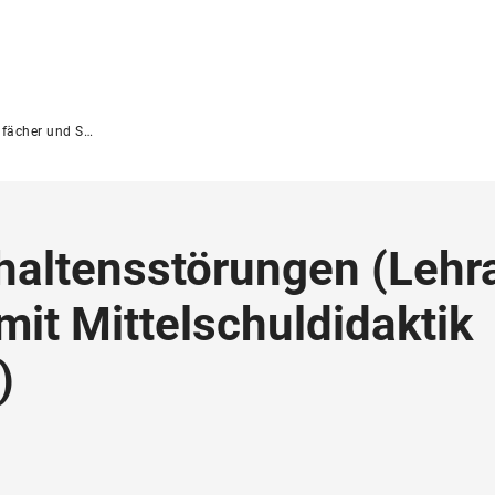
er und Studiengänge
haltensstörungen
(
Lehr
it Mittelschuldidaktik
)