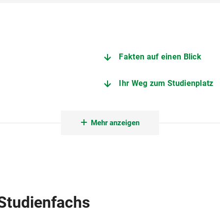
Fakten auf einen Blick
Ihr Weg zum Studienplatz
Angebote zur Studienorien
Mehr anzeigen
Fachstudienberatung Pädag
Zentrale Studienberatung
ür Lehrerbildung
Außenstelle des Prüfungsamts 
Studienfachs