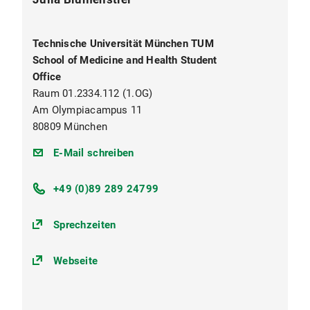
Technische Universität München TUM
School of Medicine and Health Student
Office
Raum 01.2334.112 (1.OG)
Am Olympiacampus 11
80809 München
studium.lehramt.sto@mh.tum.de
E-Mail schreiben
+49 (0)89 289 24799
Sprechzeiten
Webseite