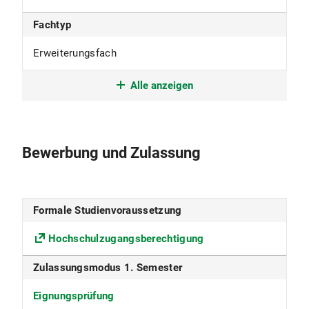
Fachtyp
Erweiterungsfach
Studienform
Alle anzeigen
Erweiterungsstudium
Studienbeginn
Bewerbung und Zulassung
nur im Wintersemester
Studiensprache
Formale Studienvoraussetzung
Deutsch
Hochschulzugangsberechtigung
Fächergruppe
Zulassungsmodus 1. Semester
Sport
Eignungsprüfung