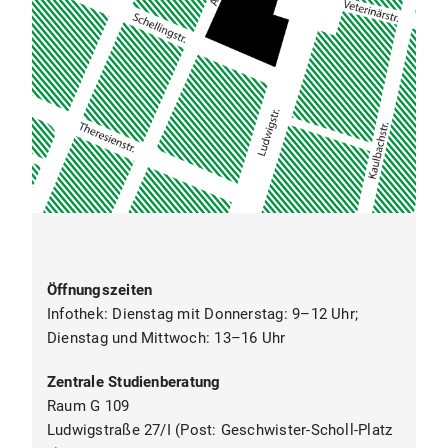
Öffnungszeiten
Infothek: Dienstag mit Donnerstag: 9–12 Uhr;
Dienstag und Mittwoch: 13–16 Uhr
Zentrale Studienberatung
Raum G 109
Ludwigstraße 27/I (Post: Geschwister-Scholl-Platz