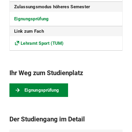
ECTS
Zulassungsmodus höheres Semester
105
Eignungsprüfung
Beiträge
Link zum Fach
Bitte erkundigen Sie sich bezüglich der
Lehramt Sport (TUM)
Modalitäten der Entrichtung der Semesterbeiträge
an der für das Erweiterungsfach zuständigen
Universität/Hochschule.
Ihr Weg zum Studienplatz
Eignungsprüfung
Der Studiengang im Detail