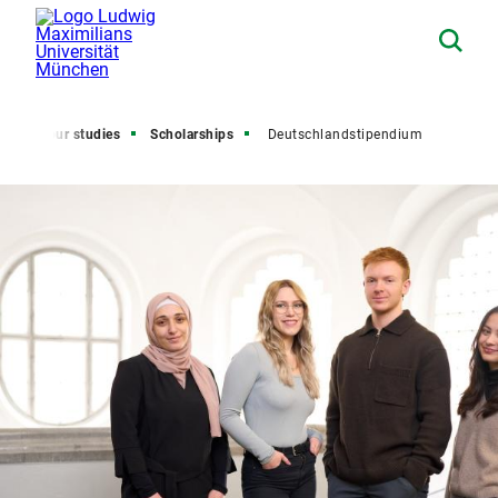
nance your studies
Scholarships
Deutschlandstipendium