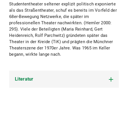
Studententheater seltener explizit politisch exponierte
als das Straßentheater, schuf es bereits im Vorfeld der
68er-Bewegung Netzwerke, die später im
professionellen Theater nachwirkten. (Hemler 2000:
295). Viele der Beteiligten (Maria Reinhard, Gert
Heidenreich, Rolf Parchwitz) gründeten später das
Theater in der Kreide (TiK) und prägten die Münchner
Theaterszene der 1970er Jahre. Was 1965 im Keller
begann, wirkte lange nach.
Literatur
Autor unbekannt: Streit um das Liebeskonzil. In: Süddeut
1965, S. 12.
Autor unbekannt: Kleines Notizbuch. In: Süddeutsche Zeit
14.