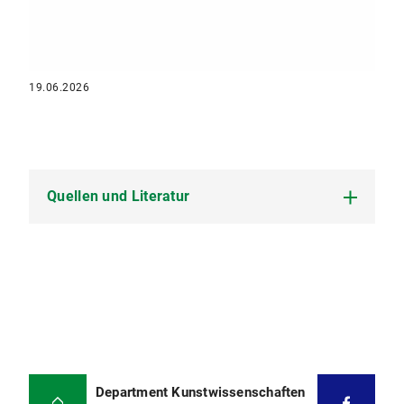
19.06.2026
Quellen und Literatur
Schütze, Ralf, „Unsere Serie sucht das echte
Schwabing – Teil 1: Mythos oder Märchen“ tz
München Stadt Schwabing West, 13.05.2017,
letzter Zugriff am 2. Januar 2026,
https://www.tz.de/muenchen/stadt/schwabing-
west-ort62363/tz-serie-sucht-echte-schwabing-
mythos-oder-maerchen-zr-8302386.html
.
Department Kunstwissenschaften