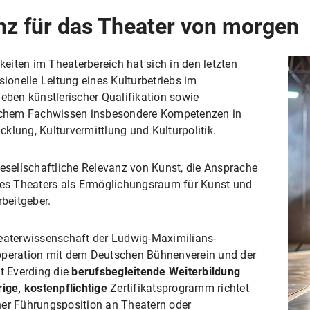
z für das Theater von morgen
iten im Theaterbereich hat sich in den letzten
sionelle Leitung eines Kulturbetriebs im
neben künstlerischer Qualifikation sowie
tischem Fachwissen insbesondere Kompetenzen in
klung, Kulturvermittlung und Kulturpolitik.
gesellschaftliche Relevanz von Kunst, die Ansprache
 des Theaters als Ermöglichungsraum für Kunst und
rbeitgeber.
heaterwissenschaft der Ludwig-Maximilians-
ooperation mit dem Deutschen Bühnenverein und der
t Everding die
berufsbegleitende Weiterbildung
rige, kostenpflichtige
Zertifikatsprogramm richtet
einer Führungsposition an Theatern oder