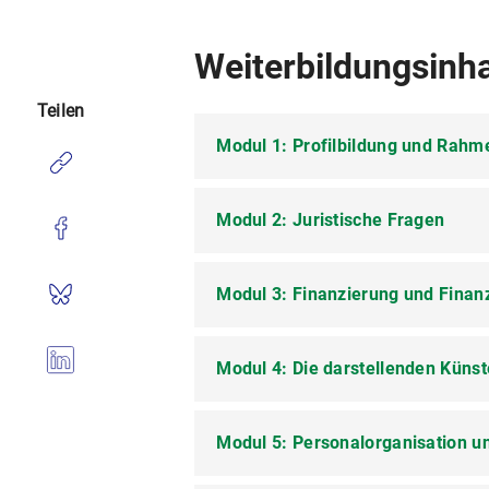
Weiterbildungsinha
Teilen
Modul 1: Profilbildung und Rah
Modul 2: Juristische Fragen
Kulturpolitik in Deutschland
Kommunale Kulturpolitik und -
Modul 3: Finanzierung und Fin
Arbeitsrecht
Positionierung und strategisc
Tarifrecht
Theater und Öffentlichkeit
Modul 4: Die darstellenden Künst
Instrumente der betriebswirtsc
Urheberrecht
Legitimation und Legitimität
Controlling, Budgetplanung)
Leitungsschutzrechte
Theaterleitung: Führungsverst
Förderlandschaft und Antragsp
Modul 5: Personalorganisation u
Organisationsentwicklung un
Sozialversicherungsrecht
Controlling
Kulturelle Teilhabe/Partizipati