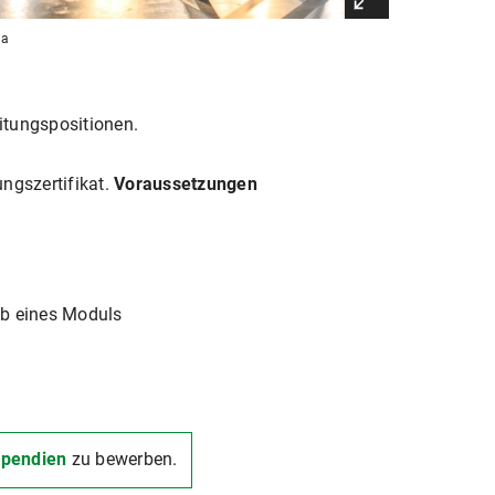
ma
itungspositionen.
ngszertifikat.
Voraussetzungen
lb eines Moduls
tipendien
zu bewerben.