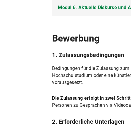
Öffentliches Ordnungsrecht
Modul 6: Aktuelle Diskurse und 
Selbstführung
Sponsoringakquise
Diversitäts-Sensibilisierung a
Compliance am Theater
Führung von Teams
Festivalmanagement
Digitalisierung in Betrieb und 
jährlich wechselnde Themen, z.B.
Kommunikation
Bewerbung
Change Management
Konfliktmanagement
Strategisches Management
1. Zulassungsbedingungen
Motivation
Nachhaltigkeit am Theater
Teambuilding
Bedingungen für die Zulassung zum 
Hochschulstudium oder eine künstleri
Familie und Care und Theater
Training von Bewerbungs- un
vorausgesetzt.
Die Zulassung erfolgt in zwei Schrit
Personen zu Gesprächen via Videoca
2. Erforderliche Unterlagen