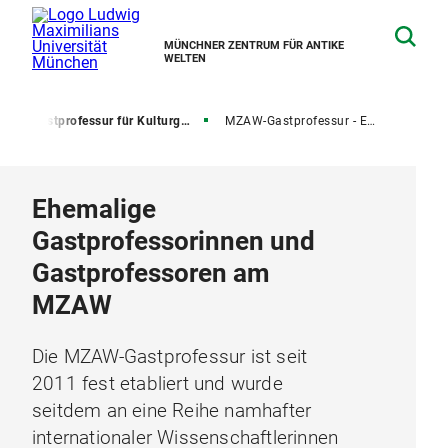
MÜNCHNER ZENTRUM FÜR ANTIKE
WELTEN
e
Gastprofessur für Kulturgeschichte des Altertums
MZAW-Gastprofessur - Ehemalige
Ehemalige
Gastprofessorinnen und
Gastprofessoren am
MZAW
Die MZAW-Gastprofessur ist seit
2011 fest etabliert und wurde
seitdem an eine Reihe namhafter
internationaler Wissenschaftlerinnen