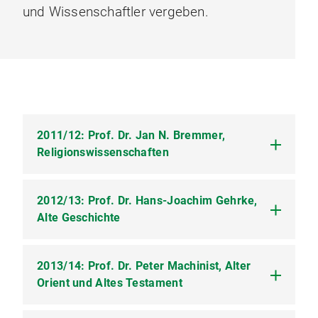
und Wissenschaftler vergeben.
2011/12: Prof. Dr. Jan N. Bremmer,
Religionswissenschaften
2012/13: Prof. Dr. Hans-Joachim Gehrke,
Aufgabengebiet: Griechische und römische
Religion und Mythologie; Magie im Altertum;
Alte Geschichte
Vorstellungen vom Leben nach dem Tod;
apokryphen Apostelakten; Kulturgeschichte der
Gestik und des Humors; modernen
2013/14: Prof. Dr. Peter Machinist, Alter
Vorträge am Münchner Zentrum für Antike
Säkularisation; New Age.
Welten:
Orient und Altes Testament
Vorträge am Münchner Zentrum für Antike
24. Oktober 2012: