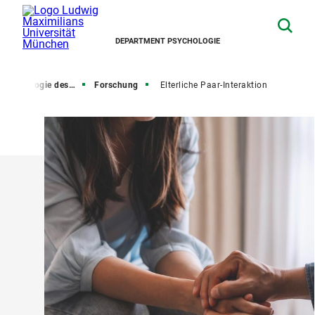
DEPARTMENT PSYCHOLOGIE
gie des Kindes- und Jugendalters
Forschung
Elterliche Paar-Interaktion