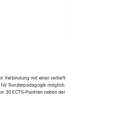
htung im Rahmen des
 möglich.
den Grundbeitrag sowie den
n Verbindung mit einer vertieft
 für Sonderpädagogik möglich.
von 30 ECTS-Punkten neben der