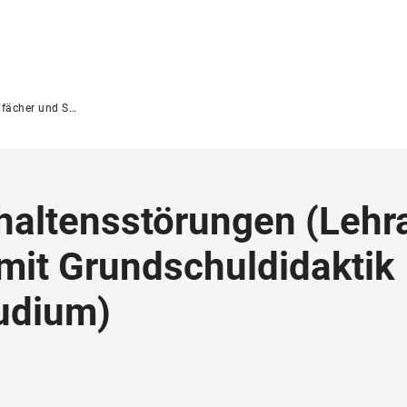
er und Studiengänge
haltensstörungen
(
Lehr
it Grundschuldidaktik
tudium
)