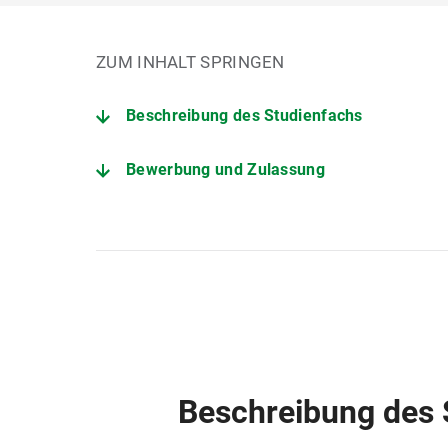
ZUM INHALT SPRINGEN
Beschreibung des Studienfachs
Bewerbung und Zulassung
Der Studiengang im Detail
Angebote zur Studienorientierung
Fachstudienberatung Pädagogik bei Verha
Zentrale Studienberatung
Beschreibung des 
Prüfungsamt für Geistes- und Sozialwisse