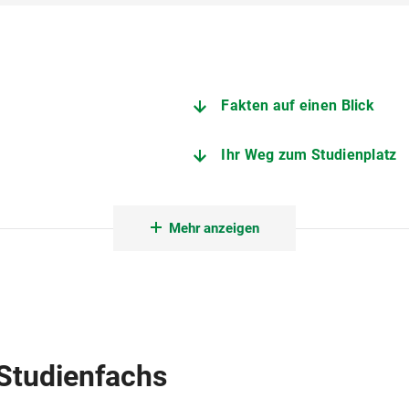
Fakten auf einen Blick
Ihr Weg zum Studienplatz
Fächerkombinationen
Mehr anzeigen
Fakultät für Psychologie u
ltensstörungen
Studienberatung Lehramt
Praktikumsamt des Münche
Studienfachs
nschaften
Außenstelle des Prüfungsamts 