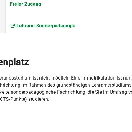
Nur in Verbindung mit einer vertieft studierten Fachric
Freier Zugang
grundständigen Lehramtsstudiums für Sonderpädagogik
Die Universität erhebt für das Studentenwerk München 
Lehramt Sonderpädagogik
Solidarbeitrag Semesterticket.
enplatz
erungsstudium ist nicht möglich. Eine Immatrikulation ist nur i
chrichtung im Rahmen des grundständigen Lehramtsstudiums
zweite sonderpädagogische Fachrichtung, die Sie im Umfang 
ECTS-Punkte) studieren.