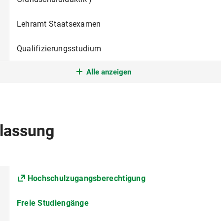
Lehramt Staatsexamen
Qualifizierungsstudium
Alle anzeigen
Grundständig
nur im Wintersemester
Deutsch
lassung
Fakultät für Psychologie und Pädagogik
Rechts-, Wirtschafts- und Sozialwissenschaften
Hochschulzugangsberechtigung
30
Freie Studiengänge