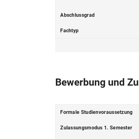
Abschlussgrad
Fachtyp
Studienform
Studienbeginn
Studiensprache
Bewerbung und Zu
Fakultät
Fächergruppe
Formale Studienvoraussetzung
ECTS
Zulassungsmodus 1. Semester