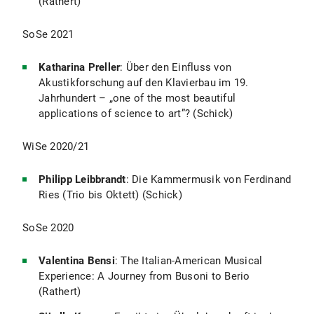
(Rathert)
vor Herausforderungen.
Zudem gilt die allgemeine Problematik, dass viele
Strauss’sche Kompositionen noch immer aus den
SoSe 2021
Betreuung
:
Prof. Dr. Hartmut Schick
häufig fehlerbehafteten Erstdrucken gespielt und
anhand dieser erforscht werden, für die beiden
Katharina Preller
: Über den Einfluss von
Klavierkonzerte in verstärktem Maße: Posthum
Akustikforschung auf den Klavierbau im 19.
und damit ohne Mitwirkung des Komponisten
Jahrhundert – „one of the most beautiful
gedruckt, sind die verfügbaren Notendrucke
applications of science to art”? (Schick)
unpräzise, teils sogar eindeutig fehlerhaft.
Das vorliegende Editionsprojekt versucht deshalb
WiSe 2020/21
zweierlei: Erstens sollen die genauen
Hintergründe der Entstehung und Überlieferung
Philipp Leibbrandt
: Die Kammermusik von Ferdinand
rekonstruiert werden, um so erstmals eine
Ries (Trio bis Oktett) (Schick)
fundierte Verortung der beiden Kompositionen im
Schaffen des Komponisten zu ermöglichen.
SoSe 2020
Zweitens soll als Hauptteil eine
wissenschaftlich-kritische Ausgabe unter
Berücksichtigung sämtlicher verfügbarer Quellen,
Valentina Bensi
: The Italian-American Musical
insbesondere des jeweiligen Autographs,
Experience: A Journey from Busoni to Berio
erarbeitet werden.
(Rathert)