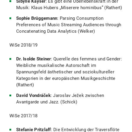
Betreuung
:
Prof. Dr. Hartmut Schick
Sibylle Kayser
: Es gibt eine Überlebenskraft in der
Musik: Klaus Hubers „Miserere hominibus” (Rathert)
Förderer
:
Bayerische Akademie der
Wissenschaften
Sophie Brüggemann
: Parsing Consumption
Preferences of Music Streaming Audiences through
Concatenating Data Analytics (Welker)
WiSe 2018/19
Dr. Isolde Steiner
: Querelle des femmes und Gender:
Weibliche musikalische Autorschaft im
Spannungsfeld ästhetischer und soziokultureller
Kategorien in der europäischen Musikgeschichte
(Rathert)
David Vondráček
: Jaroslav Ježek zwischen
Avantgarde und Jazz. (Schick)
WiSe 2017/18
Stefanie Pritzlaff
: Die Entwicklung der Traversflöte