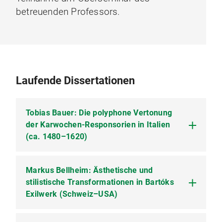
betreuenden Professors.
Laufende Dissertationen
Tobias Bauer: Die polyphone Vertonung
der Karwochen-Responsorien in Italien
(ca. 1480–1620)
Markus Bellheim: Ästhetische und
Kontakt zum Autor
:
bauert@saw-leipzig.de
stilistische Transformationen in Bartóks
Obwohl die Karwoche gemeinsam mit dem
Exilwerk (Schweiz–USA)
Osterfest seit dem frühen Mittelalter den
theologischen Kulminationspunkt des