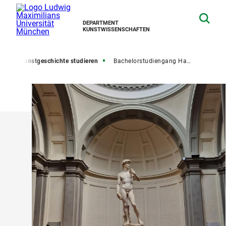
DEPARTMENT
KUNSTWISSENSCHAFTEN
te
Kunstgeschichte studieren
Bachelorstudiengang Hauptfach Kunstgeschichte (120 ECTS)