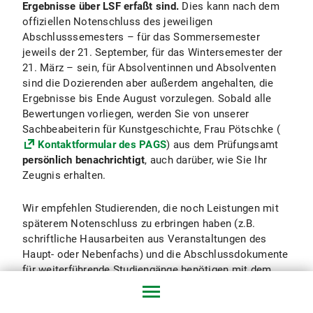
Ergebnisse über LSF erfaßt sind.
Dies kann nach dem
offiziellen Notenschluss des jeweiligen
Abschlusssemesters – für das Sommersemester
jeweils der 21. September, für das Wintersemester der
21. März – sein, für Absolventinnen und Absolventen
sind die Dozierenden aber außerdem angehalten, die
Ergebnisse bis Ende August vorzulegen. Sobald alle
Bewertungen vorliegen, werden Sie von unserer
Sachbeabeiterin für Kunstgeschichte, Frau Pötschke (
Kontaktformular des PAGS
) aus dem Prüfungsamt
persönlich benachrichtigt
, auch darüber, wie Sie Ihr
Zeugnis erhalten.
Wir empfehlen Studierenden, die noch Leistungen mit
späterem Notenschluss zu erbringen haben (z.B.
schriftliche Hausarbeiten aus Veranstaltungen des
Haupt- oder Nebenfachs) und die Abschlussdokumente
für weiterführende Studiengänge benötigen mit dem
jeweiligen Dozierenden (= Prüferinnen oder Prüfer)
einen gesonderten Abgabetermin und eine frühere