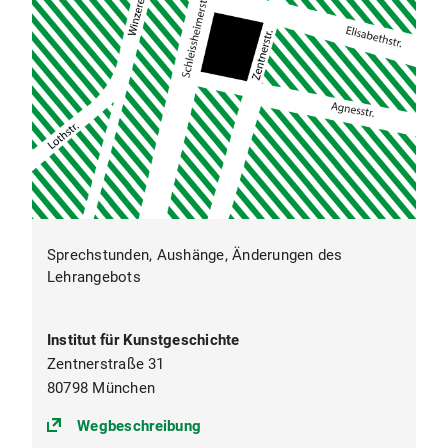
Sprechstunden, Aushänge, Änderungen des
Lehrangebots
Institut für Kunstgeschichte
Zentnerstraße 31
80798 München
(https://goo.gl/maps/tS5W8Wskfi
Wegbeschreibung