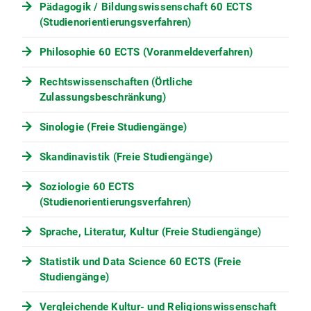
Bachelorstudiengang
Pädagogik / Bildungswissenschaft 60 ECTS
Kunstgeschichte vom 5. Oktober
(Studienorientierungsverfahren)
2011 (PDF, 83 KB)
Zweite Satzung zur Änderung der
Philosophie 60 ECTS (Voranmeldeverfahren)
Prüfungs- und Studienordnung der
Ludwig-Maximilians-Universität
Rechtswissenschaften (Örtliche
München für den
Zulassungsbeschränkung)
Bachelorstudiengang
Kunstgeschichte vom 29. Oktober
Sinologie (Freie Studiengänge)
2010 (PDF, 18 KB)
Satzung zur Änderung der
Skandinavistik (Freie Studiengänge)
Prüfungs- und Studienordnung der
Ludwig-Maximilians-Universität
Soziologie 60 ECTS
München für den
(Studienorientierungsverfahren)
Bachelorstudiengang
Sprache, Literatur, Kultur (Freie Studiengänge)
Kunstgeschichte vom 28. Oktober
2010 (PDF, 20 KB)
Statistik und Data Science 60 ECTS (Freie
Prüfungs- und Studienordnung der
Studiengänge)
Ludwig-Maximilians-Universität
München für den
Vergleichende Kultur- und Religionswissenschaft
Bachelorstudiengang