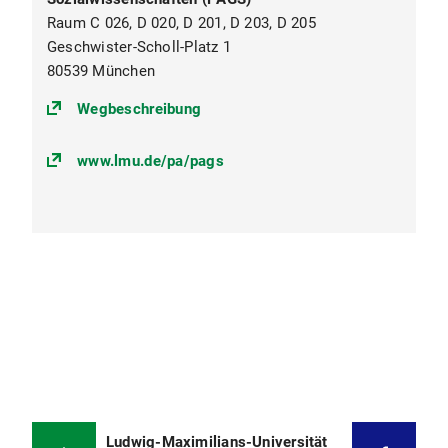
Raum C 026, D 020, D 201, D 203, D 205
Geschwister-Scholl-Platz 1
80539 München
(https://goo.gl/maps/egr9vXt9RBg
Wegbeschreibung
www.lmu.de/pa/pags
Ludwig-Maximilians-Universität