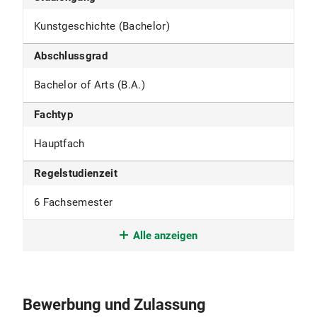
Kunstgeschichte (Bachelor)
Abschlussgrad
Bachelor of Arts (B.A.)
Fachtyp
Hauptfach
Regelstudienzeit
6 Fachsemester
Studienform
Alle anzeigen
Grundständiges Studium mit erstem
berufsqualifizierenden Abschluss
Bewerbung und Zulassung
Studienbeginn