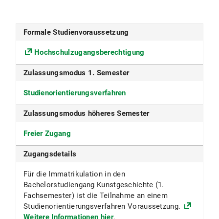
nur im Wintersemester
Formale Studienvoraussetzung
Studiensprache
Hochschulzugangsberechtigung
Deutsch
Zulassungsmodus 1. Semester
Konsekutiver Master möglich
Studienorientierungsverfahren
Ja
Zulassungsmodus höheres Semester
Fakultät
Freier Zugang
Fakultät für Geschichts- und
Kunstwissenschaften
Zugangsdetails
Fächergruppe
Für die Immatrikulation in den
Bachelorstudiengang Kunstgeschichte (1.
Kunst und Kunstwissenschaft
Fachsemester) ist die Teilnahme an einem
ECTS
Studienorientierungsverfahren Voraussetzung.
Weitere Informationen hier
.