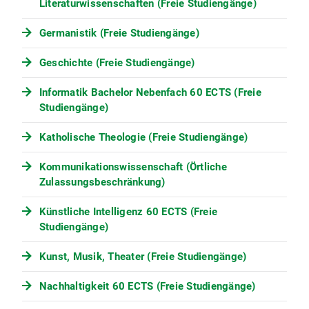
Literaturwissenschaften (Freie Studiengänge)
Kunstgeschichte (2012) vom 29.
Oktober 2012 (PDF, 196 KB)
Germanistik (Freie Studiengänge)
Vierte Satzung zur Änderung der
Prüfungs- und Studienordnung der
Geschichte (Freie Studiengänge)
Ludwig-Maximilians-Universität
München für den
Informatik Bachelor Nebenfach 60 ECTS (Freie
Bachelorstudiengang
Studiengänge)
Kunstgeschichte (2010) vom 4. Juni
2012 (PDF, 17 KB)
Katholische Theologie (Freie Studiengänge)
Dritte Satzung zur Änderung der
Prüfungs- und Studienordnung der
Kommunikationswissenschaft (Örtliche
Ludwig-Maximilians-Universität
Zulassungsbeschränkung)
München für den
Bachelorstudiengang
Künstliche Intelligenz 60 ECTS (Freie
Kunstgeschichte vom 3. November
Studiengänge)
2011 (PDF, 86 KB)
Dritte Satzung zur Änderung der
Kunst, Musik, Theater (Freie Studiengänge)
Prüfungs- und Studienordnung der
Ludwig-Maximilians-Universität
Nachhaltigkeit 60 ECTS (Freie Studiengänge)
München für den