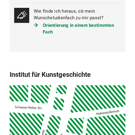
Kunstgeschichte vom 15. Juli 2009
(PDF, 166 KB)
Wie finde ich heraus, ob mein
Wunschstudienfach zu mir passt?
Orientierung in einem bestimmten
Fach
Institut für Kunstgeschichte