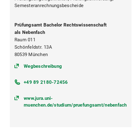
Problemen im Zivilrecht II Seminar (6
Semesteranrechnungsbescheide
ECTS, 2 SWS)
Prüfungsamt Bachelor Rechtswissenschaft
als Nebenfach
Raum 011
Schönfeldstr. 13A
80539 München
(https://goo.gl/maps/uG14q8xuq
Wegbeschreibung
+49 89 2180-72456
www.jura.uni-
muenchen.de/studium/pruefungsamt/nebenfach