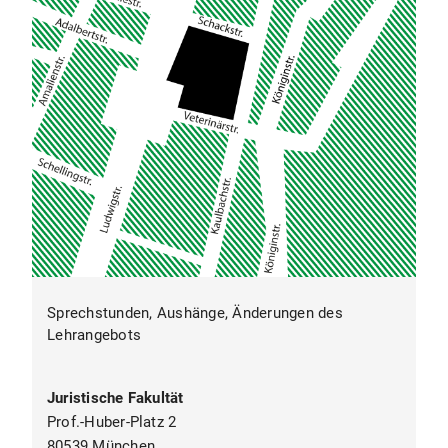
WP 10.2 P Urheberrecht Übung (3 ECTS, 2
SWS)
Modul WP 11: Aufbaumodul Völkerrecht (6
ECTS)
WP 11.1 P Vertiefung Völkerrecht
Vorlesung (3 ECTS, 2 SWS)
WP 11.2 P Vertiefung Völkerrecht Übung (3
ECTS, 2 SWS)
Modul WP 12: Aufbaumodul Zivilrecht (6
ECTS)
Sprechstunden, Aushänge, Änderungen des
WP 12.1 P Privates Wirtschaftsrecht
Lehrangebots
Vorlesung (3 ECTS, 2 SWS)
WP 12.2 P Privates Wirtschaftsrecht Übung
(3 ECTS, 2 SWS)
Juristische Fakultät
Prof.-Huber-Platz 2
Modul WP 13: Profilmodul Arbeitsrecht (6
80539 München