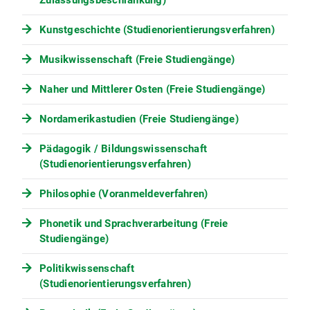
Zulassungsbeschränkung)
Recht (6 ECTS)
Kunstgeschichte (Studienorientierungsverfahren)
WP 3.1 P Aktuelle internationale Probleme
I Vorlesung (3 ECTS, 2 SWS)
Musikwissenschaft (Freie Studiengänge)
WP 3.2 P Aktuelle internationale Probleme
Naher und Mittlerer Osten (Freie Studiengänge)
I Übung (3 ECTS, 2 SWS)
Modul WP 4 :Basismodul Medienrecht (6
Nordamerikastudien (Freie Studiengänge)
ECTS)
Pädagogik / Bildungswissenschaft
WP 4.1 P Einführung in das Medienrecht
(Studienorientierungsverfahren)
Vorlesung (3 ECTS, 2 SWS)
Philosophie (Voranmeldeverfahren)
WP 4.2 P Einführung in das Medienrecht
Übung (3 ECTS, 2 SWS)
Phonetik und Sprachverarbeitung (Freie
Modul WP 5: Basismodul Völkerrecht (6
Studiengänge)
ECTS)
Politikwissenschaft
WP 5.1 P Einführung in das Völkerrecht
(Studienorientierungsverfahren)
Vorlesung (3 ECTS, 2 SWS)