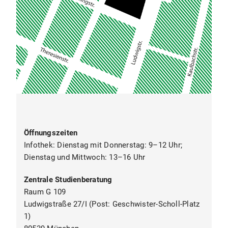
ECTS, 2 SWS)
WP 20.0.2 WP Seminar zu aktuellen
Problemen im Europarecht II Seminar (6
ECTS, 2 SWS)
Modul WP 21: Aktuelle Probleme im
Internationalen Recht (6 ECTS)
WP 21.1 P Aktuelle internationale
Probleme IV Vorlesung (3 ECTS, 2 SWS)
WP 21.2 P Aktuelle internationale
Öffnungszeiten
Probleme IV Übung (3 ECTS, 2 SWS)
Infothek: Dienstag mit Donnerstag: 9–12 Uhr;
Dienstag und Mittwoch: 13–16 Uhr
Modul WP 22: Aktuelle Probleme im
Medienrecht (6 ECTS)
Zentrale Studienberatung
WP 22.0.1 WP Seminar zu aktuellen
Raum G 109
Problemen im Medienrecht I Seminar (6
Ludwigstraße 27/I (Post: Geschwister-Scholl-Platz
ECTS, 2 SWS)
1)
WP 22.0.2 WP Seminar zu aktuellen