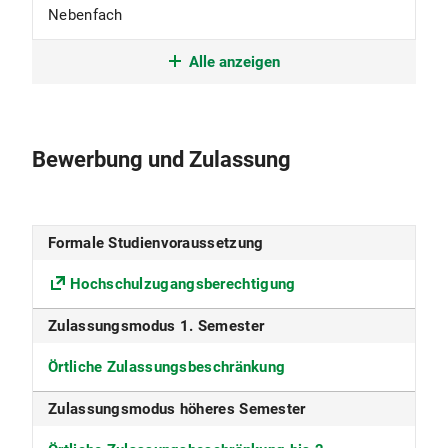
Nebenfach
Studienform
Alle anzeigen
Grundständiges Studium mit erstem
berufsqualifizierenden Abschluss
Bewerbung und Zulassung
Studienbeginn
nur im Wintersemester
Formale Studienvoraussetzung
Studiensprache
Hochschulzugangsberechtigung
Deutsch
Zulassungsmodus 1. Semester
Fakultät
Örtliche Zulassungsbeschränkung
Juristische Fakultät
Zulassungsmodus höheres Semester
Fächergruppe