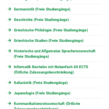
Vorlesung (6 ECTS, 4 SWS)
Germanistik (Freie Studiengänge)
3. Fachsemester
Geschichte (Freie Studiengänge)
Modul WP 1: Basismodul Arbeitsrecht (6
ECTS)
Griechische Philologie (Freie Studiengänge)
WP 1.1 P Einführung in das Arbeitsrecht
Griechische Studien (Freie Studiengänge)
Vorlesung (3 ECTS, 2 SWS)
WP 1.2 P Individual-Arbeitsrecht Übung (3
Historische und Allgemeine Sprachwissenschaft
ECTS, 2 SWS)
(Freie Studiengänge)
Modul WP 2: Basismodul Europarecht (6
Informatik Bachelor mit Nebenfach 60 ECTS
ECTS)
(Örtliche Zulassungsbeschränkung)
WP 2.1 P Einführung in das Europarecht
Italianistik (Freie Studiengänge)
Vorlesung (3 ECTS, 2 SWS)
WP 2.2 P Einführung in das Europarecht
Japanologie (Freie Studiengänge)
Übung (3 ECTS, 2 SWS)
Kommunikationswissenschaft (Örtliche
Modul WP 3: Basismodul Internationales