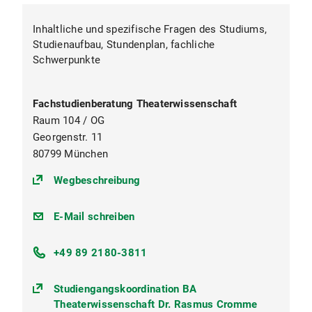
Inhaltliche und spezifische Fragen des Studiums,
Studienaufbau, Stundenplan, fachliche
Schwerpunkte
Fachstudienberatung Theaterwissenschaft
Raum 104 / OG
Georgenstr. 11
80799 München
(https://goo.gl/maps/TeHn1vrNJzr
Wegbeschreibung
Cromme.Rasmus@lmu.de
E-Mail schreiben
+49 89 2180-3811
Studiengangskoordination BA
Theaterwissenschaft Dr. Rasmus Cromme