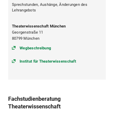
konkrete Lehrveranstaltungen mit
Sprechstunden, Aushänge, Änderungen des
unterschiedlichen Themen. Die
Lehrangebots
Wahlmöglichkeiten erstrecken sich auf Ihren
gesamten Studienverlauf, das gesamte
Lehrangebot der twm - und die gesamte
Theaterwissenschaft München
Bandbreite von Theater.
Georgenstraße 11
80799 München
(https://goo.gl/maps/TeHn1vrNJzr
Wegbeschreibung
Institut für Theaterwissenschaft
Fachstudienberatung
Theaterwissenschaft