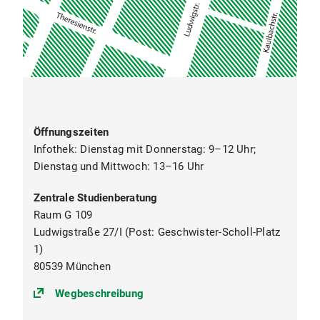
Öffnungszeiten
Infothek: Dienstag mit Donnerstag: 9–12 Uhr;
Dienstag und Mittwoch: 13–16 Uhr
Zentrale Studienberatung
Raum G 109
Ludwigstraße 27/I (Post: Geschwister-Scholl-Platz
1)
80539 München
(https://goo.gl/maps/oKUkbXvvuS
Wegbeschreibung