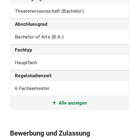
Theaterwissenschaft (Bachelor)
Abschlussgrad
Bachelor of Arts (B.A.)
Fachtyp
Hauptfach
Regelstudienzeit
6 Fachsemester
Studienform
Alle anzeigen
Grundständiges Studium mit erstem
berufsqualifizierenden Abschluss
Bewerbung und Zulassung
Studienbeginn