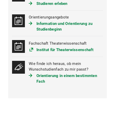
Punkten zu wählen. Belegung empfohlen ab dem
Studieren erleben
zweiten Fachsemester.
2-6. Fachsemester
Orientierungsangebote
Information und Orientierung zu
WP 1 Theater- und Filmprojektarbeit: - SWS, 9
Studienbeginn
ECTS
WP 2 Textproduktion für Theater, Film und
Fachschaft Theaterwissenschaft
Fernsehen: 3 SWS, 6 ECTS
Institut für Theaterwissenschaft
WP 3 Praxis der Kulturorganisation: 3 SWS, 6
ECTS
Wie finde ich heraus, ob mein
Wunschstudienfach zu mir passt?
WP 4 Grundlagen der Theaterpraxis: 2 SWS, 3
Orientierung in einem bestimmten
ECTS
Fach
WP 5 Grundlagen des Kulturmanagements: 2
SWS, 3 ECTS
WP 6 Spezialgebiete der Kulturvermittlung: 2
SWS, 3 ECTS