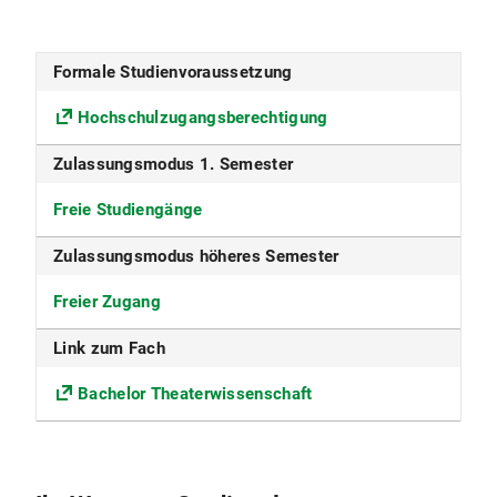
nur im Wintersemester
Formale Studienvoraussetzung
Studiensprache
Hochschulzugangsberechtigung
Deutsch
Zulassungsmodus 1. Semester
Konsekutiver Master möglich
Freie Studiengänge
Ja
Zulassungsmodus höheres Semester
Fakultät
Freier Zugang
Fakultät für Geschichts- und
Kunstwissenschaften
Link zum Fach
Fächergruppe
Bachelor Theaterwissenschaft
Kunst und Kunstwissenschaft
ECTS