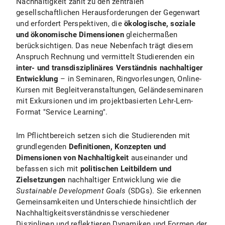
Nachhaltigkeit zählt zu den zentralen
gesellschaftlichen Herausforderungen der Gegenwart
und erfordert Perspektiven, die
ökologische, soziale
und ökonomische Dimensionen
gleichermaßen
berücksichtigen. Das neue Nebenfach trägt diesem
Anspruch Rechnung und vermittelt Studierenden ein
inter- und transdisziplinäres Verständnis nachhaltiger
Entwicklung
– in Seminaren, Ringvorlesungen, Online-
Kursen mit Begleitveranstaltungen, Geländeseminaren
mit Exkursionen und im projektbasierten Lehr-Lern-
Format "Service Learning".
Im Pflichtbereich
setzen sich die Studierenden mit
grundlegenden
Definitionen, Konzepten und
Dimensionen von Nachhaltigkeit
auseinander und
befassen sich mit
politischen Leitbildern und
Zielsetzungen
nachhaltiger Entwicklung wie die
Sustainable Development Goals
(SDGs). Sie erkennen
Gemeinsamkeiten und Unterschiede hinsichtlich der
Nachhaltigkeitsverständnisse verschiedener
Disziplinen und reflektieren Dynamiken und Formen der