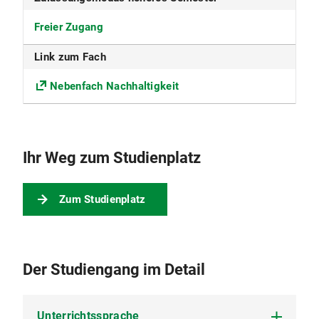
Die Universität erhebt für das Studentenwerk
Freier Zugang
München den Grundbeitrag sowie den
Solidarbeitrag Semesterticket.
Link zum Fach
Nähere Informationen s. Beiträge für das
Studentenwerk
Nebenfach Nachhaltigkeit
Ihr Weg zum Studienplatz
Zum Studienplatz
Der Studiengang im Detail
Unterrichtssprache