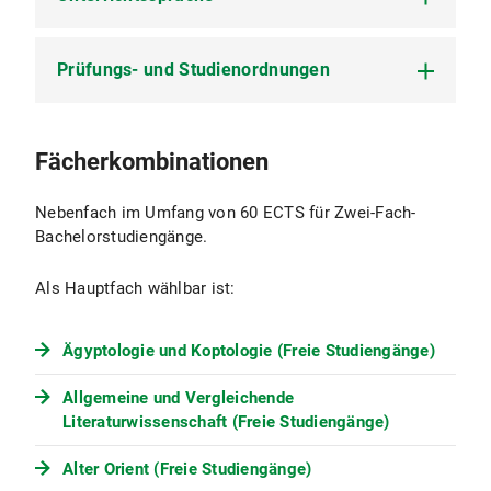
Prüfungs- und Studienordnungen
Die Unterrichtssprache in den Pflichtmodulen und
in der Mehrzahl der Wahlmodule ist Deutsch. In
einzelnen Wahlmodulen ist die
Unterrichtssprache Englisch.
Prüfungs- und Studienordnung der Ludwig-
Fächerkombinationen
Maximilians-Universität München für das
Studium des Fachs Nachhaltigkeit als Nebenfach
Nebenfach im Umfang von 60 ECTS für Zwei-Fach-
im Umfang von 30 und 60 ECTS-Punkten für
Bachelorstudiengänge.
Bachelorstudiengänge (2026) vom 15. Juni 2026
(PDF, 200 KB)
Als Hauptfach wählbar ist:
Ägyptologie und Koptologie (Freie Studiengänge)
Allgemeine und Vergleichende
Literaturwissenschaft (Freie Studiengänge)
Alter Orient (Freie Studiengänge)