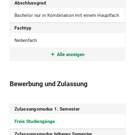
Abschlussgrad
Bachelor nur in Kombination mit einem Hauptfach
Fachtyp
Nebenfach
Studienbeginn
Alle anzeigen
nur im Wintersemester
Studiensprache
Bewerbung und Zulassung
Deutsch
Fakultät
Zulassungsmodus 1. Semester
Fakultät für Geowissenschaften
Freie Studiengänge
Beiträge
Zulassungsmodus höheres Semester