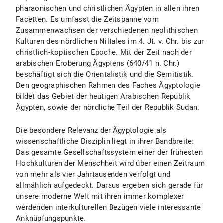
pharaonischen und christlichen Ägypten in allen ihren
Fachstudienberatung Institut für Ägyptologie und Koptologie
Facetten. Es umfasst die Zeitspanne vom
Zusammenwachsen der verschiedenen neolithischen
Zentrale Studienberatung
Kulturen des nördlichen Niltales im 4. Jt. v. Chr. bis zur
christlich-koptischen Epoche. Mit der Zeit nach der
arabischen Eroberung Ägyptens (640/41 n. Chr.)
Prüfungsamt für Geistes- und Sozialwissenschaften
beschäftigt sich die Orientalistik und die Semitistik.
Den geographischen Rahmen des Faches Ägyptologie
bildet das Gebiet der heutigen Arabischen Republik
Ägypten, sowie der nördliche Teil der Republik Sudan.
Die besondere Relevanz der Ägyptologie als
wissenschaftliche Disziplin liegt in ihrer Bandbreite:
Das gesamte Gesellschaftssystem einer der frühesten
Hochkulturen der Menschheit wird über einen Zeitraum
von mehr als vier Jahrtausenden verfolgt und
allmählich aufgedeckt. Daraus ergeben sich gerade für
unsere moderne Welt mit ihren immer komplexer
werdenden interkulturellen Bezügen viele interessante
Anknüpfungspunkte.