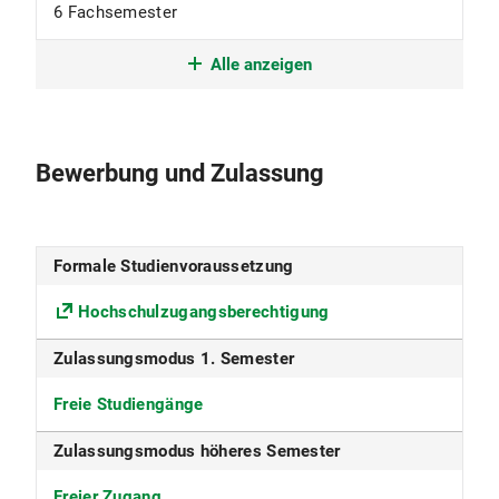
6 Fachsemester
Studienform
Alle anzeigen
Grundständiges Studium mit erstem
berufsqualifizierenden Abschluss
Bewerbung und Zulassung
Studienbeginn
nur im Wintersemester
Formale Studienvoraussetzung
Studiensprache
Hochschulzugangsberechtigung
Deutsch
Zulassungsmodus 1. Semester
Konsekutiver Master möglich
Freie Studiengänge
Ja
Zulassungsmodus höheres Semester
Fakultät
Freier Zugang