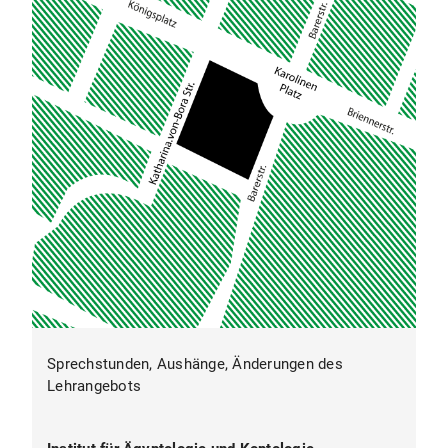
Wahlpflicht WP 1.2.1 Ägyptische Linguistik
Übung 2 SWS 6 ECTS
oder
Wahlpflicht WP 1.2.2 Arabisch II (Import aus:
Naher und Mittlerer Osten) Übung 2 SWS 6
ECTS
oder WP 2/II
Archäologische Praxis
P WP P 2.2 Kulturgeschichte der Haustiere A
Vorlesung 1 SWS 2 ECTS
P WP 2.3 Kulturgeschichte der Haustiere B
(Import aus: Tieranatomie) Übung 2 SWS 4
ECTS
5. Fachsemester
P 5/II
Kulturgeschichte
Sprechstunden, Aushänge, Änderungen des
P 5.3 Kulturgeschichte II: Außenansichten
Lehrangebots
Vorlesung 2 SWS 3 ECTS
P 5.4 Objektbestimmung Übung 2 SWS 3 ECTS
P 6/II
Schrift und Sprache
: Die jüngste