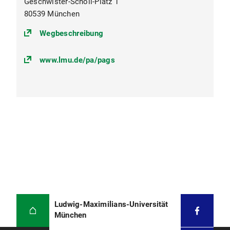
Geschwister-Scholl-Platz 1
80539 München
(https://goo.gl/maps/egr9vXt9RBg
Wegbeschreibung
www.lmu.de/pa/pags
Ludwig-Maximilians-Universität
München