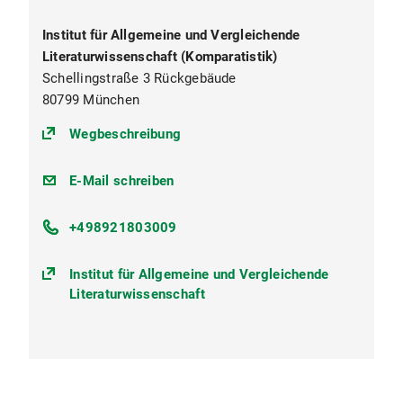
Institut für Allgemeine und Vergleichende
Literaturwissenschaft (Komparatistik)
Schellingstraße 3 Rückgebäude
80799 München
(https://goo.gl/maps/3w5iuVyDU4
Wegbeschreibung
avl@lrz.uni-
E-Mail schreiben
muenchen.de
+498921803009
Institut für Allgemeine und Vergleichende
Literaturwissenschaft