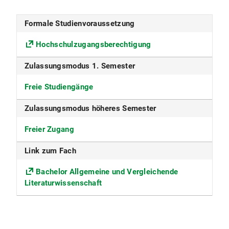
nur im Wintersemester
Formale Studienvoraussetzung
Studiensprache
Hochschulzugangsberechtigung
Deutsch
Zulassungsmodus 1. Semester
Konsekutiver Master möglich
Freie Studiengänge
Ja
Zulassungsmodus höheres Semester
Fakultät
Freier Zugang
Fakultät für Sprach- und
Literaturwissenschaften
Link zum Fach
Fächergruppe
Bachelor Allgemeine und Vergleichende
Literaturwissenschaft
Sprach- und Kulturwissenschaft
ECTS
120