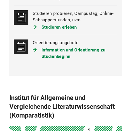
sowie der im Rahmen eines Seminars verfassten
Essays ein.
Studieren probieren, Campustag, Online-
Schnupperstunden, uvm.
Die Details zum Studienverlauf, den damit
verbundenen Prüfungsformen, den
Studieren erleben
entsprechenden ECTS-Punkten sowie der
Notengewichtung finden Sie im
Orientierungsangebote
Diagramm Studienverlauf (PDF, 107 KB)
Information und Orientierung zu
Studienbeginn
Institut für Allgemeine und
Vergleichende Literaturwissenschaft
(Komparatistik)