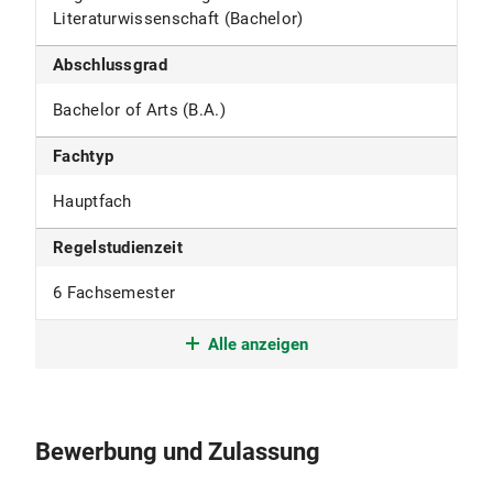
Literaturwissenschaft (Bachelor)
Abschlussgrad
Bachelor of Arts (B.A.)
Fachtyp
Hauptfach
Regelstudienzeit
6 Fachsemester
Studienform
Alle anzeigen
Grundständiges Studium mit erstem
berufsqualifizierenden Abschluss
Bewerbung und Zulassung
Studienbeginn