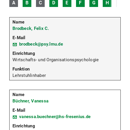
A
B
C
D
E
F
G
H
I
Brodbeck, Felix C.
brodbeck@psy.lmu.de
Wirtschafts- und Organisationspsychologie
Lehrstuhlinhaber
Büchner, Vanessa
vanessa.buechner@hs-fresenius.de