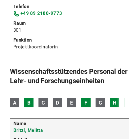
+49 89 2180-9773
301
Projektkoordinatorin
Wissenschaftsstützendes Personal der
Lehr- und Forschungseinheiten
A
B
C
D
E
F
G
H
I
Britzl, Melitta